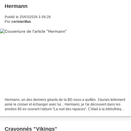
Hermann
Publié le 25/03/2026 à 09:26
Par
cerisierillus
Hermann, un des derniers géants de la BD nous a quittés. J'aurais tellement
aimé le croiser et échanger avec lui... Hermann, je l'ai découvert dans les
années 80 en ouvrant l'album "La nuit des rapaces". C'était à la bibliothèque
municipale et ce fut...
Crayonnés "Vikings"